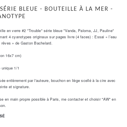
 SÉRIE BLEUE - BOUTEILLE À LA MER -
ANOTYPE
ille en verre #2 "Trouble" série bleue "Vanda, Paloma, JJ, Pauline"
nant 4 cyanotypes originaux sur pages livre (4 faces) : Essai « l’eau
s rêves » de Gaston Bachelard.
ron 16x7 cm)
 unique 1/1
sée entièrement par l'auteure, bouchon en liège scellé à la cire avec
inte et signature.
e en main propre possible à Paris, me contacter et choisir "AW" en
son.
ISÉ