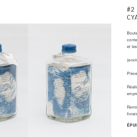
#2
CY
Boute
conte
et le
(envi
Pièce
Réali
empre
Remis
livrai
ÉPU