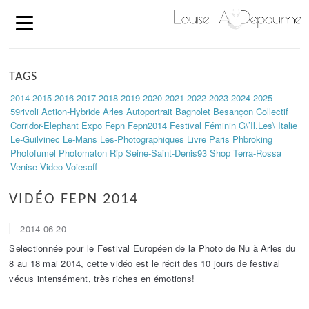
TAGS
2014
2015
2016
2017
2018
2019
2020
2021
2022
2023
2024
2025
59rivoli
Action-Hybride
Arles
Autoportrait
Bagnolet
Besançon
Collectif
Corridor-Elephant
Expo
Fepn
Fepn2014
Festival
Féminin
G\’il.les\
Italie
Le-Guilvinec
Le-Mans
Les-Photographiques
Livre
Paris
Phbroking
Photofumel
Photomaton
Rip
Seine-Saint-Denis93
Shop
Terra-Rossa
Venise
Video
Voiesoff
VIDÉO FEPN 2014
2014-06-20
Selectionnée pour le Festival Européen de la Photo de Nu à Arles du
8 au 18 mai 2014, cette vidéo est le récit des 10 jours de festival
vécus intensément, très riches en émotions!