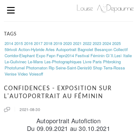
TAGS
2014
2015
2016
2017
2018
2019
2020
2021
2022
2023
2024
2025
59rivoli
Action-Hybride
Arles
Autoportrait
Bagnolet
Besançon
Collectif
Corridor-Elephant
Expo
Fepn
Fepn2014
Festival
Féminin
G\’il.les\
Italie
Le-Guilvinec
Le-Mans
Les-Photographiques
Livre
Paris
Phbroking
Photofumel
Photomaton
Rip
Seine-Saint-Denis93
Shop
Terra-Rossa
Venise
Video
Voiesoff
CONFIDENCES - EXPOSITION SUR
L'AUTOPORTRAIT AU FÉMININ
2021-08-30
Autoportrait Autofiction
Du 09.09.2021 au 30.10.2021