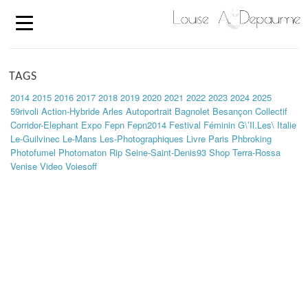
TAGS
2014
2015
2016
2017
2018
2019
2020
2021
2022
2023
2024
2025
59rivoli
Action-Hybride
Arles
Autoportrait
Bagnolet
Besançon
Collectif
Corridor-Elephant
Expo
Fepn
Fepn2014
Festival
Féminin
G\’il.les\
Italie
Le-Guilvinec
Le-Mans
Les-Photographiques
Livre
Paris
Phbroking
Photofumel
Photomaton
Rip
Seine-Saint-Denis93
Shop
Terra-Rossa
Venise
Video
Voiesoff