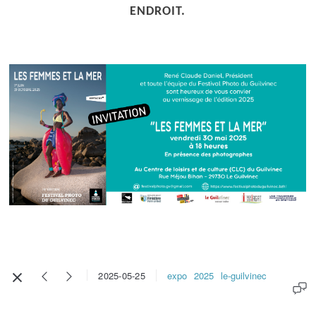
ENDROIT.
expo
2025
le-guilvinec
2025-05-25