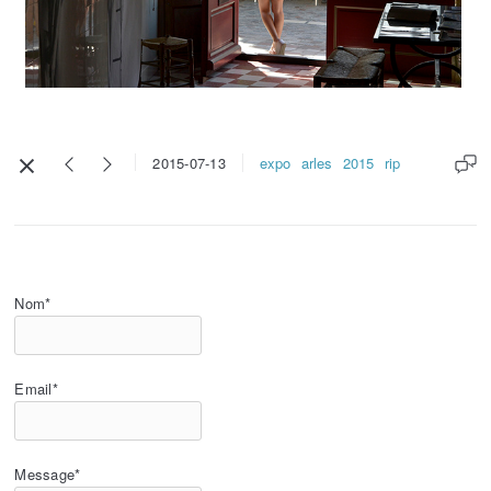
expo
arles
2015
rip
2015-07-13
Nom*
Email*
Message*