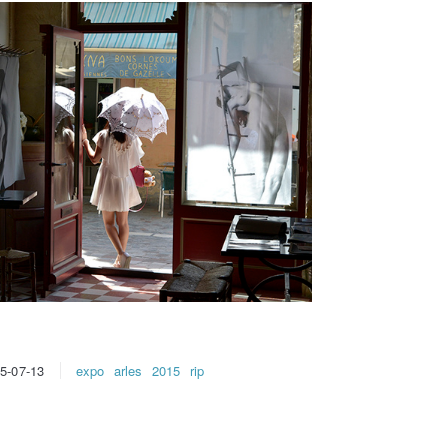
expo
arles
2015
rip
5-07-13