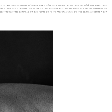
ET JE CROIS QUE LE GENRE M’ENNUIE CAR IL PÈSE TROP LOURD. MON CORPS EST DÉJÀ UNE ENVELOPPE
 LES CODES DE CE DERNIER. UN VAGIN ET UNE POITRINE NE SONT PAS POUR MOI NÉCESSAIREMENT UN
LES TROUVE TRÈS BEAUX, IL Y’A DES JOURS OÙ JE ME PASSERAIS BIEN DE MES SEINS. LE GENRE N’EST