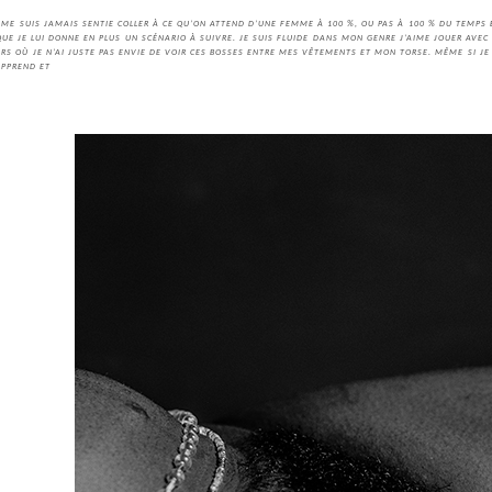
E ME SUIS JAMAIS SENTIE COLLER À CE QU’ON ATTEND D’UNE FEMME À 100 %, OU PAS À 100 % DU TEMPS 
UE JE LUI DONNE EN PLUS UN SCÉNARIO À SUIVRE. JE SUIS FLUIDE DANS MON GENRE J’AIME JOUER AVEC
OURS OÙ JE N’AI JUSTE PAS ENVIE DE VOIR CES BOSSES ENTRE MES VÊTEMENTS ET MON TORSE. MÊME SI JE 
APPREND ET