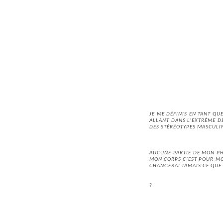
JE ME DÉFINIS EN TANT QU
ALLANT DANS L’EXTRÊME D
DES STÉRÉOTYPES MASCULI
AUCUNE PARTIE DE MON PHY
MON CORPS C’EST POUR MOI
CHANGERAI JAMAIS CE QUE J
?