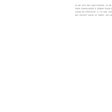
JE NE SUIS PAS UNE FEMME, JE N
TROP COMPLIQUÉE À GÉRER POUR Q
SIGNE DE FÉMINITÉ. IL Y’A DES J
PAS INSCRIT DANS LE CORPS, ON L’