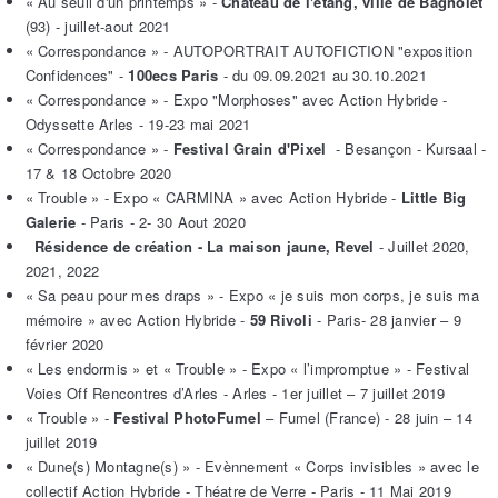
« Au seuil d'un printemps » -
Chateau de l'étang, ville de Bagnolet
(93) - juillet-aout 2021
« Correspondance » - AUTOPORTRAIT AUTOFICTION "exposition
Confidences" -
100ecs Paris
- du 09.09.2021 au 30.10.2021
« Correspondance » - Expo "Morphoses" avec Action Hybride -
Odyssette Arles - 19-23 mai 2021
« Correspondance » -
Festival Grain d'Pixel
- Besançon - Kursaal -
17 & 18 Octobre 2020
« Trouble »
- Expo « CARMINA » avec Action Hybride -
Little Big
Galerie
- Paris - 2- 30 Aout 2020
Résidence de création - La maison jaune, Revel
- Juillet 2020,
2021, 2022
« Sa peau pour mes draps »
- Expo « je suis mon corps, je suis ma
mémoire » avec Action Hybride -
59 Rivoli
- Paris- 28 janvier – 9
février 2020
« Les endormis » et « Trouble » - Expo « l’impromptue » - Festival
Voies Off Rencontres d’Arles - Arles - 1er juillet – 7 juillet 2019
« Trouble » -
Festival PhotoFumel
– Fumel (France) - 28 juin – 14
juillet 2019
« Dune(s) Montagne(s) » - Evènnement « Corps invisibles » avec le
collectif Action Hybride - Théatre de Verre - Paris - 11 Mai 2019