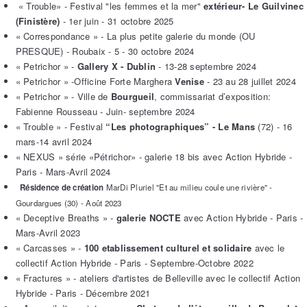
« Trouble» - Festival "les femmes et la mer"
extérieur- Le Guilvinec
(Finistère)
- 1er juin - 31 octobre 2025
« Correspondance » - La plus petite galerie du monde (OU
PRESQUE) - Roubaix - 5 - 30 octobre 2024
« Petrichor » -
Gallery X - Dublin
- 13-28 septembre 2024
« Petrichor » -Officine Forte Marghera
Venise
- 23 au 28 juillet 2024
« Petrichor » - Ville de
Bourgueil
, commissariat d’exposition:
Fabienne Rousseau - Juin- septembre 2024
« Trouble » - Festival
“Les photographiques” - Le Mans
(72) - 16
mars-14 avril 2024
« NEXUS » série «Pétrichor» - galerie 18 bis avec Action Hybride -
Paris - Mars-Avril 2024
Résidence de création
MarDi Pluriel "Et au milieu coule une rivière" -
Gourdargues (30) - Août 2023
« Deceptive Breaths » -
galerie NOCTE
avec Action Hybride - Paris -
Mars-Avril 2023
« Carcasses » -
100 etablissement culturel et solidaire
avec le
collectif Action Hybride - Paris - Septembre-Octobre 2022
« Fractures » - ateliers d'artistes de Belleville avec le collectif Action
Hybride - Paris - Décembre 2021